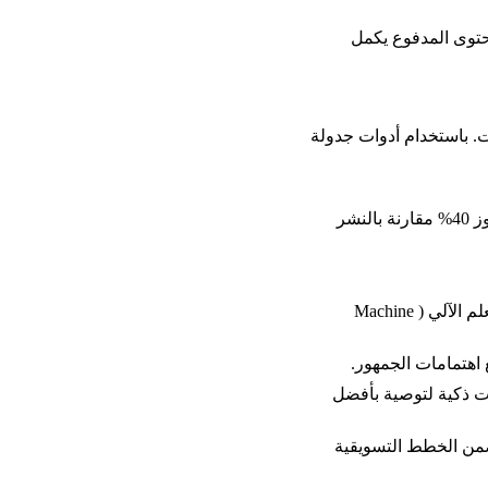
حتوى المدفوع يكمل 
. باستخدام أدوات جدولة 
تجربة شركات الأزياء في السعودية أثبتت أن التحضير المسبق عبر الجدولة يزيد المبيعات بنسبة تتجاوز 40% مقارنة بالنشر 
يتجه مستقبل أدوات جدولة المحتوى للسوشيال ميديا نحو الاعتماد على الذكاء الاصطناعي (AI) و التعلم الآلي (Machine 
 اهتمامات الجمهور.
S و Metricool التي تستخدم خوارزميات ذكية لتوصية بأفضل 
ضمن الخطط التسويقية 