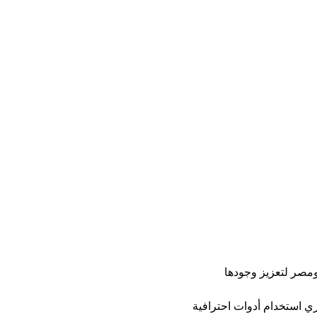
ومصر لتعزيز وجودها 
Facebo و Instagram و LinkedIn، أصبح من الضروري استخدام أدوات احترافية 