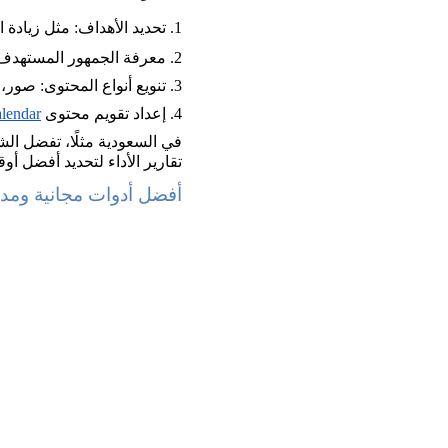
1. تحديد الأهداف: مثل زيادة المتابعين أو رفع معدل التفاعل Engagement Rate.
2. معرفة الجمهور المستهدف: من حيث العمر، الاهتمامات، الأوقات المفضلة للتصفح.
3. تنويع أنواع المحتوى: صور، فيديوهات قصيرة Reels، مقالات قصيرة Posts.
4. إعداد تقويم محتوى Content
lendar
في السعودية مثلًا، تفضل ال
تقارير الأداء لتحديد أفضل أو
أفضل أدوات مجانية ومد