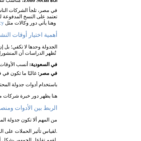
أداة Zoho Social:
 مناسب للشر
في مصر، تلجأ الشركات الناشئة
تعتمد على النسخ المدفوعة لل
 وهنا يأتي دور وكالات مثل 
cy
أهمية اختيار أوقات النش
الجدولة وحدها لا تكفي؛ بل إن
 تُظهر الدراسات أن المنشورات التي تُنشر في أوقات الذروة (Peak Times) تحصل على تفاعل أعلى بنسبة 30–40%.
في السعودية:
 أنسب الأوقات بين ال
في مصر:
 غالبًا ما تكون في فتر
باستخدام أدوات جدولة المحتوى للسوشي
هنا يظهر دور خبرة شركات م
الربط بين الأدوات ومنصا
من المهم ألا تكون جدولة ال
لقياس تأثير الحملات على الزيارات للموقع.
لفهم تفاعل الجمهور بشكل أدق.