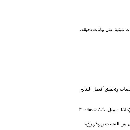
ات مبنية على بيانات دقيقة.
بات وتحقيق أفضل النتائج.
لا يقتصر دور أدوات جدولة المحتوى للسوشيال ميديا على النشر فقط، بل يمكن ربطها مع منصات الإعلانات مثل Facebook Ads 
ل من التشتت ويوفر رؤية 