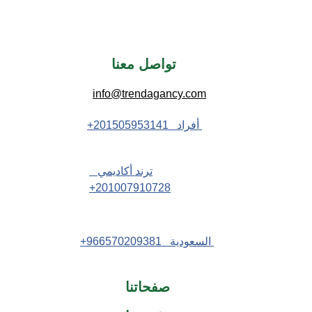
تواصل معنا 
info@trendagancy.com
 أفراد   201505953141+
ترند أكاديمي   
201007910728+
 السعودية   966570209381+
صفحاتنا