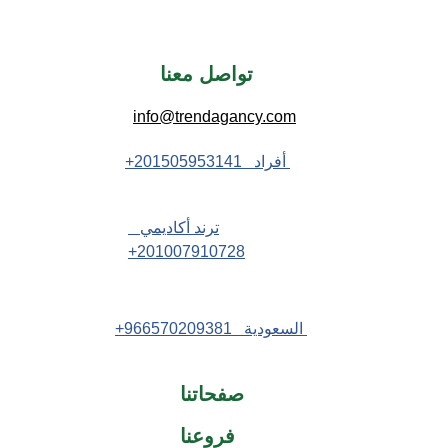
تواصل معنا 
info@trendagancy.com
 أفراد   201505953141+
ترند أكاديمي   
201007910728+
 السعودية   966570209381+
صفحاتنا
فروعنا