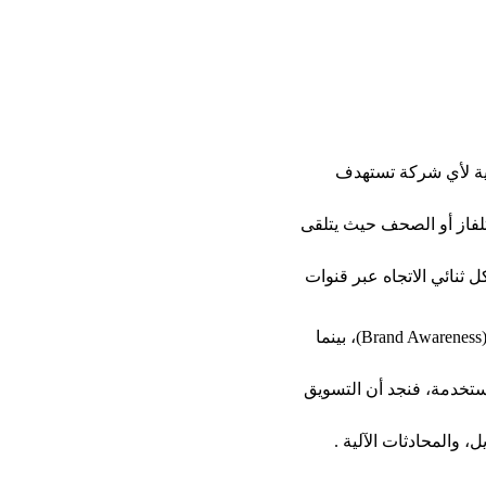
همية لأي شركة تستهدف 
لفاز أو الصحف حيث يتلقى 
 ثنائي الاتجاه عبر قنوات 
من حيث النتائج المرجوة، يهدف التسويق التقليدي بشكل أساسي إلى تعزيز الوعي بالعلامة التجارية (Brand Awareness)، بينما 
Custom). أما فيما يخص القنوات المستخدمة، فنجد أن التسويق 
مثل Social Media Platforms، تطبيقات الموبايل، والمحادثات الآلية . 