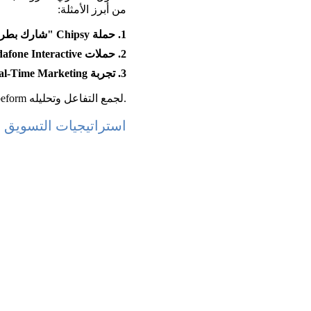
من أبرز الأمثلة:
1. حملة Chipsy "شارك بطريقتك":
2. حملات Vodafone Interactive:
3. تجربة Real-Time Marketing
Trend Agency تنفّذ استراتيجيات مشابهة من خلال أدوات متقدمة مثل Hootsuite وTypeform لجمع التفاعل وتحليله.
استراتيجيات التسويق 