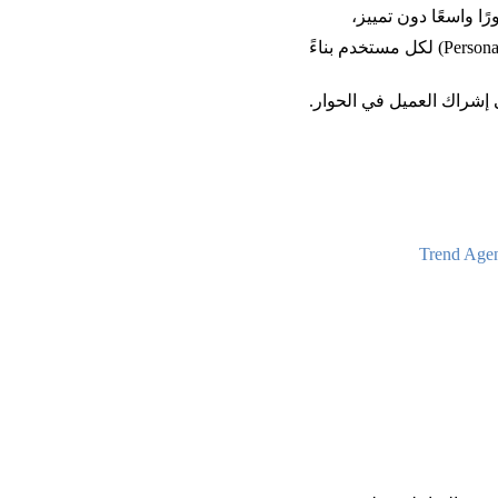
 واسعًا دون تمييز،
 بينما يُعزز التسويق التفاعلي تجربة العميل من خلال تقديم محتوى وخدمات مخصصة (Personalized Content) لكل مستخدم بناءً 
 إشراك العميل في الحوار.
Trend Age