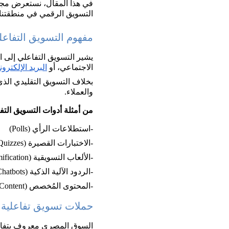
في هذا المقال، نستعرض مجمو
التسويق الرقمي في منطقتنا العربية، مع تس
مفهوم التسويق التفاعلي (active Marketing
يشير التسويق التفاعلي إلى ا
الاجتماعي، أو
البريد الإلكترو
بخلاف التسويق التقليدي الذي يع
والعملاء.
من أمثلة أدوات التسويق التف
-استطلاعات الرأي (Polls)
-الاختبارات القصيرة (Quizzes)
-الألعاب التسويقية (Gamification)
-الردود الآلية الذكية (Chatbots)
-المحتوى المُخصص (Personalized Content)
حملات تسويق تفاعلية
السوق المصري معروف بتفاعله 