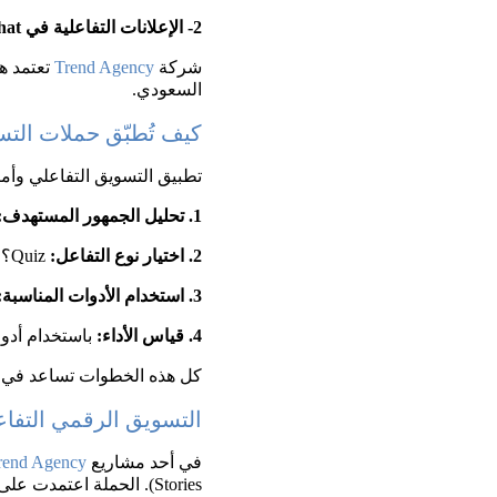
2- الإعلانات التفاعلية في Snapchat وInstagram:
شركة 
Trend Agency
 تعتمد ه
السعودي.
كيف تُطبّق حملات التس
تطبيق التسويق التفاعلي وأمث
1. تحليل الجمهور المستهدف:
2. اختيار نوع التفاعل:
 Quiz؟ Poll؟ Story؟
3. استخدام الأدوات المناسبة:
4. قياس الأداء:
 باستخدام أدوات مثل Google Analytics
كل هذه الخطوات تساعد في ب
التسويق الرقمي التفاع
في أحد مشاريع 
rend Agency
Stories). الحملة اعتمدت على سؤال الجمهور عن منتجاتهم المفضلة، وعرض نتائج التصويت في اليوم التالي، مما أدى إلى: