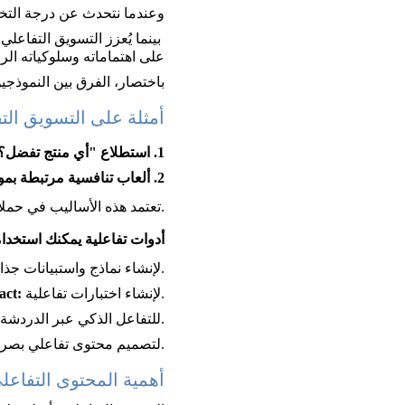
وعندما نتحدث عن درجة التخص
على اهتماماته وسلوكياته الر
باختصار، الفرق بين النموذج
أمثلة على التسويق التف
1. استطلاع "أي منتج تفضل؟" على Instagram: 
2. ألعاب تنافسية مرتبطة بموسم العروض:
 تعتمد هذه الأساليب في حملاتها الموجهة لمصر والسعودية، وتدمجها ضمن إستراتيجياتها الشاملة.
أدوات تفاعلية يمكنك استخدامه
 لإنشاء نماذج واستبيانات جذابة.
لإنشاء اختبارات تفاعلية.
act: 
 للتفاعل الذكي عبر الدردشة الفورية.
Canva + AI Animation: لتصميم محتوى تفاعلي بصري.
أهمية المحتوى التفاعلي