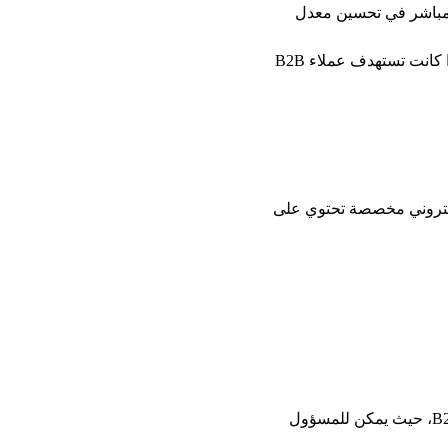
لمطلوبة يساهم بشكل مباشر في تحسين معدل 
الشركات التي تتعامل في السوقين السعودي والمصري يمكنها الاستفادة من هذا التحسين، خاصة إذا كانت تستهدف عملاء B2B 
لكتروني مخصصة تحتوي على 
في الأسواق السعودية والمصرية، أثبتت هذه الاستراتيجية فعاليتها خاصة في الصفقات الكبيرة في B2B، حيث يمكن للمسؤول 