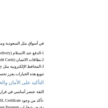
في أسواق مثل السعودية ومصر
1-الدفع عند الاستلام (Cash on Delivery) ما زال خيارًا شائعًا.
2-بطاقات الائتمان (Credit Cards) وبطاقات مدى.
3-المحافظ الإلكترونية مثل STC Pay في
تنويع هذه الخيارات يعزز تحس
التأكيد على الأمان والخصوصية (ivacy
الثقة عنصر أساسي في قرار الشراء، خاصة في صفق
-تأكد من وجود SSL Certificate على الموقع.
-عرض شعارات Secure Payment وData Protection في صفحة الدفع.