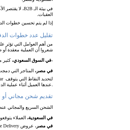
في بيئة الـ 2B
العقبات. 
إذا لم يتم تحسين خطوات الد
تقليل عدد خطوات الدفع (e Checkout Steps
من أهم العوامل التي تؤثر عل
شعروا أن العملية معقدة أو ط
-في السوق السعودي،
 كثير من المتا
في مصر،
 المتاجر التي دمجت تسجيل الدخول عبر Media Login
عندها العميل أثناء عملية الدفع.
تقديم شحن مجاني أو سريع (ast Shipping
الشحن السريع والمجاني عن
في السعودية، 
العملاء يتوقعون وصول الطلب خلال
في مصر
، عروض Free Delivery في أوقات العروض الموسمية تزيد المبيعات بنسبة تصل إلى 25%.