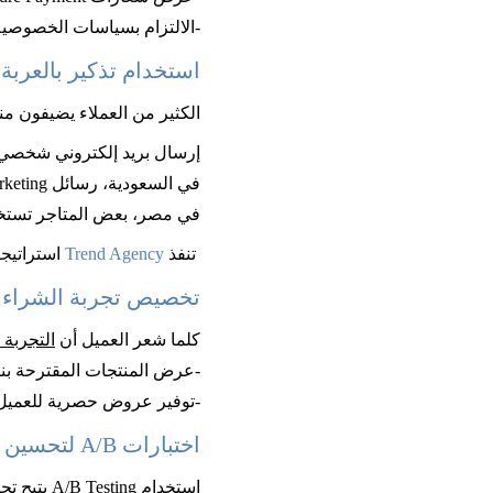
-الالتزام بسياسات الخصوصية (Privacy Policy) المتوافقة مع اللوائح المحلية مثل SAMA في ال
استخدام تذكير بالعربة المهجورة (minder
الكثير من العملاء يضيفون من
إرسال بريد إلكتروني شخصي 
في السعودية، رسائل SMS Marketing تحقق معدلات استجابة أعلى.
في مصر، بعض المتاجر تستخدم Facebook Messenger Bots للتذكير 
 تنفذ 
Trend Agency
 استراتيجيات إعادة الاسته
تخصيص تجربة الشراء (ersonalized Shopping Experience
كلما شعر العميل أن 
التجربة
-عرض المنتجات المقترحة بنا
-توفير عروض حصرية للعميل 
اختبارات A/B لتحسين معدل إتمام الشراء
استخدام A/B Testing يتيح تجربة نسختين من صفحة الدفع لمعرفة أيهما أكثر فعالية.