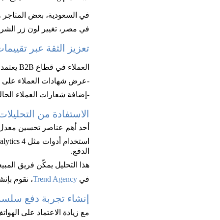
في السعودية، بعض المتاجر وجد
في مصر، تغيير لون زر الشر
تعزيز الثقة عبر تقييمات
العملاء في قطاع B2B يعتمدون على التقييمات قبل اتخاذ القرار.
-عرض شهادات العملاء على ص
-إضافة شعارات العملاء الحال
الاستفادة من التحليلات المتقدمة (cs
أحد أهم عناصر تحسين معدل إت
الدفع. 
هذا التحليل يمكّن فريق المبيعات والتسويق في بيئة B2B من إعادة ت
في 
Trend Agency
، نقوم بإنشاء ت
إنشاء تجربة دفع سلسة
مع زيادة الاعتماد على الهواتف الذ