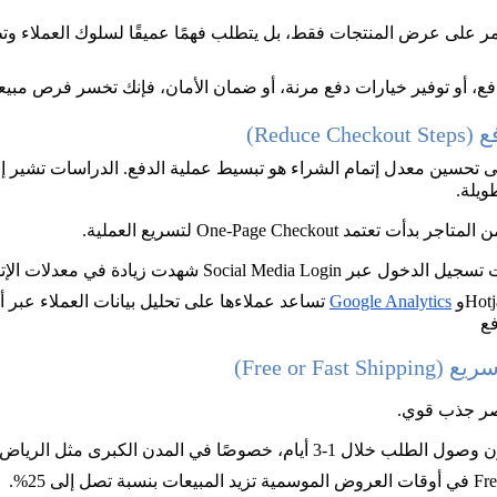
B، لا يقتصر الأمر على عرض المنتجات فقط، بل يتطلب فهمًا عميقًا لسلوك العملاء
فع، أو توفير خيارات دفع مرنة، أو ضمان الأمان، فإنك تخسر فرص مب
Reduc)
ى تحسين معدل إتمام الشراء هو تبسيط عملية الدفع. الدراسات تشير إلى
ويلة.
جر بدأت تعتمد One-Page Checkout لتسريع العملية.
Social  شهدت زيادة في معدلات الإتمام بنسبة تتجاوز 15%.
 وHotjar لتحديد النقاط التي يتوقف 
Google Analytics
Trend Agency تساعد عملاءها على تحليل بيانات العملاء عب
Free or F)
صر جذب قوي.
 1-3 أيام، خصوصًا في المدن الكبرى مثل الرياض وجدة.