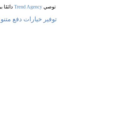
 توصي 
Trend Agency
 دائمًا
توفير خيارات دفع متنوعة (le Payment Gateways