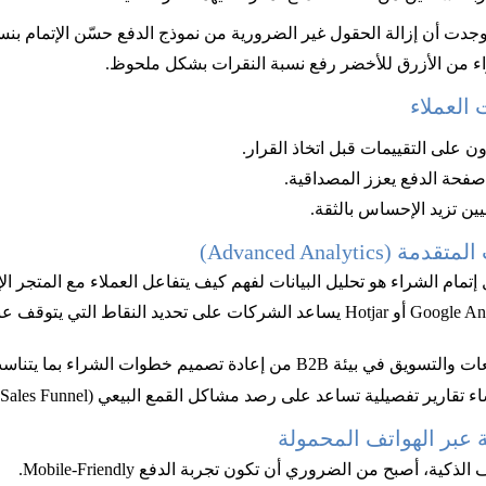
ت أن إزالة الحقول غير الضرورية من نموذج الدفع حسّن الإتمام بنسبة 2
اء من الأزرق للأخضر رفع نسبة النقرات بشكل ملحوظ.
 العملاء
فحة الدفع يعزز المصداقية.
يين تزيد الإحساس بالثقة.
Advanced Analyti)
مام الشراء هو تحليل البيانات لفهم كيف يتفاعل العملاء مع المتجر الإ
استخدام أدوات مثل Google Analytics 4 أو Hotjar يساعد الشركات على تحديد النقاط ا
صميم خطوات الشراء بما يتناسب مع احتياجات العملاء. 
قارير تفصيلية تساعد على رصد مشاكل القمع البيعي (Sales Funnel) والعمل على حلّها.
 عبر الهواتف المحمولة
كية، أصبح من الضروري أن تكون تجربة الدفع Mobile-Friendly. 