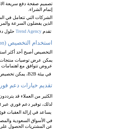
إتمام الشراء. 
الذين يفضلون السرعة والمرو
 تقدم 
Trend Agency 
حلول دف
استخدام التخصيص (Personalization)
التخصيص أصبح أحد أكثر استر
يمكن عرض توصيات منتجات بن
عروض تتوافق مع اهتمامات ا
 في بيئة B2B، يمكن تخصيص الأسعار أو العروض حسب حجم الطلبات أو طبيعة النشاط التجاري، 
تقديم خيارات دعم فوري (Chat & Chatbots
الكثير من العملاء قد يترددو
لذلك، توفير دعم فوري عبر Live Chat أو روبوتات الدردشة الذكية (AI Chatbots)
 يساعد في إزالة العقبات فورًا، مما يؤدي إلى تحسين معدل إتمام الشراء. 
عن المشتريات الحصول على إج