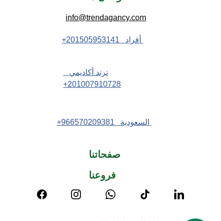
info@trendagancy.com
 أفراد   201505953141+
ترند أكاديمي   
201007910728+
 السعودية   966570209381+
صفحاتنا
فروعنا