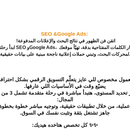
SEO &Google Ads: 
!اتقن فن الظهور في نتائج البحث والإعلانات المدفوعة
ابدأ رحلتك في عالم الـ SEO وle Ads
لبحث، وتبني حملات إعلانية ناجحة مبنية على بيانات حقيقية.
معمول مخصوص للي عايز يتعلّم التسويق الرقمي بشكل احترافي
يضيّع وقت في الأساسيات اللي عارفها.
بعد اجتياز اختبار تح
المجال:
 عملية، من خلال تطبيقات حقيقية، وتوجيه مباشر خطوة بخطوة
جاهز تشتغل بثقة وتثبت نفسك في السوق.
✨✨ كل تخصص هتاخده هيديك: