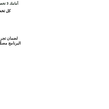
ق
أمامك 3 تخصصات أساسية في عالم التسويق الرقمي – كل واحد فيهم طريق مختلف وفرصة شغل حقيقية
كل تخص
لضمان تجربة
البرنامج مصم