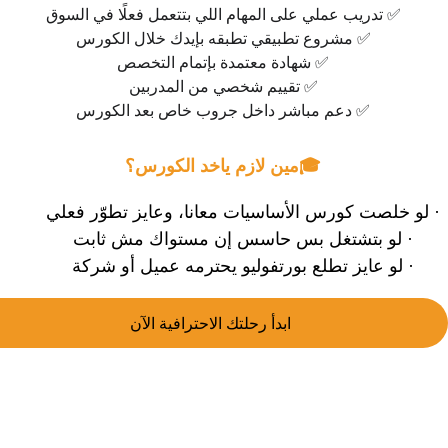
✅ تدريب عملي على المهام اللي بتتعمل فعلًا في السوق
✅ مشروع تطبيقي تطبقه بإيدك خلال الكورس
✅ شهادة معتمدة بإتمام التخصص
✅ تقييم شخصي من المدربين
✅ دعم مباشر داخل جروب خاص بعد الكورس
🎓
مين لازم ياخد الكورس
؟
· لو خلصت كورس الأساسيات معانا، وعايز تطوّر فعلي
· لو بتشتغل بس حاسس إن مستواك مش ثابت
· لو عايز تطلع بورتفوليو يحترمه عميل أو شركة
ابدأ رحلتك الاحترافية الآن