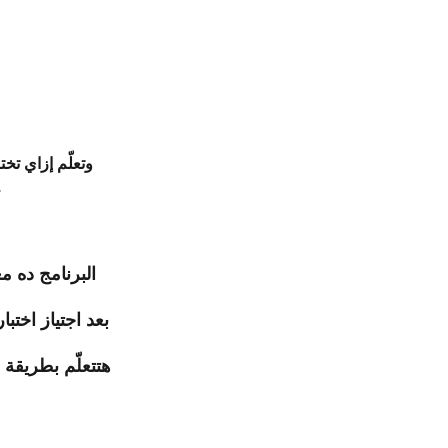
لمحركات ا
البرنامج ده 
هتتعلّم بطريقة