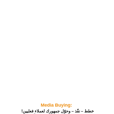
Media Buying: 
!خطط – نفّذ – وحوّل جمهورك لعملاء فعليين