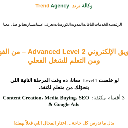
وكالة 
ترند  Trend 
Agency
الرئيسية
الخدمات
الباقات
المدونة
الكورسات
تعرف علينا
مشاريعنا
تواصل معنا
كورس التسويق الإلكتروني el 2
ومن التعلم للشغل الفعلي
لو خلصت 
 معانا، ده وقت المرحلة التانية اللي 
Level 1 
بتحوّلك من متعلم لمُنفذ.
3 أقسام مكثفة: 
SEO 
، 
Media Buying
، 
Content Creation
& Google Ads
بدل ما تدرس كل حاجة… اختار المجال اللي فعلاً يهمك!