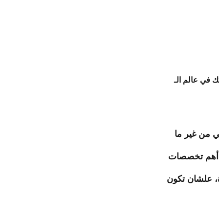
Goog، وتعلّم إزاي تختار الكلمات المفتاحية بدقة، تهيّأ موقعك 
 من غير ما 
ديد المستوى، هتبدأ مباشرة في رحلة متقدمة تشمل 3 من أهم تخصصات 
، علشان تكون 