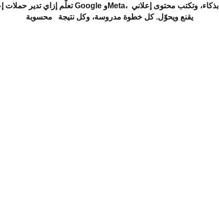
تعلّم إزاي تدير حملات إعلانية ناجحة على Google وMeta، ت
يقنع ويحوّل. كل خطوة مدروسة، وكل نتيجة   محسوبة