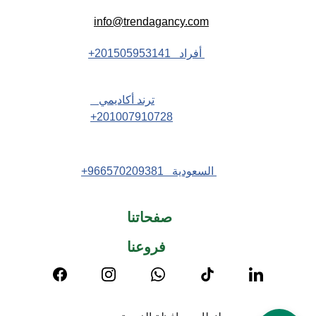
info@trendagancy.com
 أفراد   201505953141+
ترند أكاديمي   
201007910728+
 السعودية   966570209381+
صفحاتنا
فروعنا