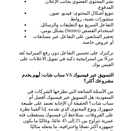
نشر المحتوى العضوي بجانب الإعلان 
المدفوع.
تنويع أشكال المحتوى: فيديو، صور، 
منشورات نصية، روابط.
التفاعل السريع مع التعليقات والرسائل.
استخدام القصص (Stories) بشكل يومي.
تحفيز المتابعين على التفاعل عبر مسابقات 
أو عروض خاصة.
تركيزك على تحسين التفاعل دون رفع الميزانية يُعد 
جزءًا من استراتيجية ذكية في تمويل الاعلانات على 
الفيس بوك.
التسويق عبر فيسبوك VS سناب شات: أيهم يخدم 
مشروعك أكثر؟
من الأسئلة الشائعة التي تطرحها الشركات في 
السعودية: هل التسويق عبر فيسبوك أفضل أم 
سناب شات؟ الحقيقة أن الإجابة تعتمد على طبيعة 
جمهورك ونوع المحتوى الذي تقدمه. إذا ألقينا نظرة 
على الفروقات، سنلاحظ أن فيسبوك يستقطب فئة 
عمرية تتراوح بين 25 إلى 45 عامًا، وغالبًا ما يكون 
جمهوره أكثر نضجًا واحترافية، ما يجعله مثاليًا 