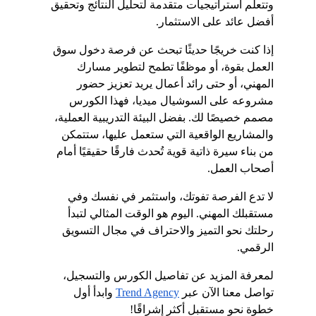
وتتعلم استراتيجيات متقدمة لتحليل النتائج وتحقيق 
أفضل عائد على الاستثمار.
إذا كنت خريجًا حديثًا تبحث عن فرصة دخول سوق 
العمل بقوة، أو موظفًا تطمح لتطوير مسارك 
المهني، أو حتى رائد أعمال يريد تعزيز حضور 
مشروعه على السوشيال ميديا، فهذا الكورس 
مصمم خصيصًا لك. بفضل البيئة التدريبية العملية، 
والمشاريع الواقعية التي ستعمل عليها، ستتمكن 
من بناء سيرة ذاتية قوية تُحدث فارقًا حقيقيًا أمام 
أصحاب العمل.
لا تدع الفرصة تفوتك، واستثمر في نفسك وفي 
مستقبلك المهني. اليوم هو الوقت المثالي لتبدأ 
رحلتك نحو التميز والاحتراف في مجال التسويق 
الرقمي.
لمعرفة المزيد عن تفاصيل الكورس والتسجيل، 
تواصل معنا الآن عبر
Trend Agency
 وابدأ أول 
خطوة نحو مستقبل أكثر إشراقًا!