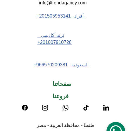
info@trendagancy.com
 أفراد   201505953141+
ترند أكاديمي   
201007910728+
 السعودية   966570209381+
صفحاتنا
فروعنا
طنطا - محافظة الغربية - مصر